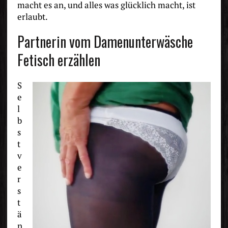
macht es an, und alles was glücklich macht, ist
erlaubt.
Partnerin vom Damenunterwäsche
Fetisch erzählen
S
e
l
b
s
t
v
e
r
s
t
ä
n