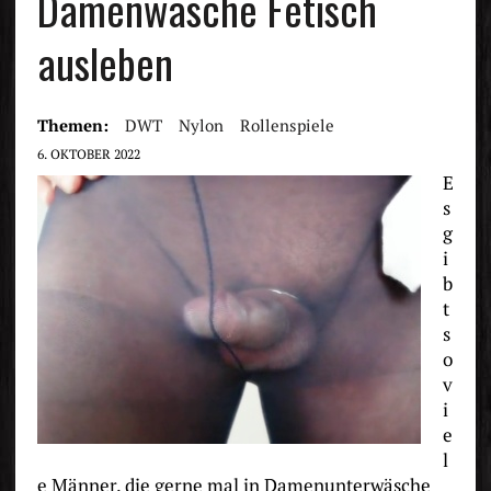
Damenwäsche Fetisch
ausleben
Themen:
DWT
Nylon
Rollenspiele
6. OKTOBER 2022
E
s
g
i
b
t
s
o
v
i
e
l
e Männer, die gerne mal in Damenunterwäsche